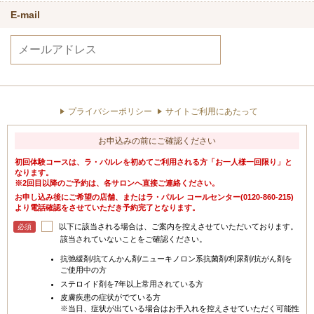
E-mail
プライバシーポリシー
サイトご利用にあたって
お申込みの前にご確認ください
初回体験コースは、ラ・パルレを初めてご利用される方「お一人様一回限り」と
なります。
※2回目以降のご予約は、各サロンへ直接ご連絡ください。
お申し込み後にご希望の店舗、またはラ・パルレ コールセンター(0120-860-215)
より電話確認をさせていただき予約完了となります。
以下に該当される場合は、ご案内を控えさせていただいております。
必須
該当されていないことをご確認ください。
抗弛緩剤/抗てんかん剤/ニューキノロン系抗菌剤/利尿剤/抗がん剤を
ご使用中の方
ステロイド剤を7年以上常用されている方
皮膚疾患の症状がでている方
※当日、症状が出ている場合はお手入れを控えさせていただく可能性