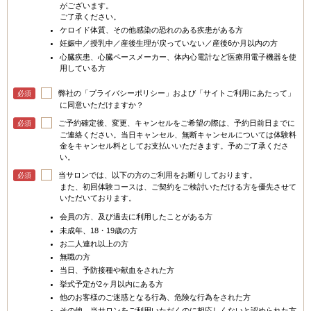
がございます。
ご了承ください。
ケロイド体質、その他感染の恐れのある疾患がある方
妊娠中／授乳中／産後生理が戻っていない／産後6か月以内の方
心臓疾患、心臓ペースメーカー、体内心電計など医療用電子機器を使
用している方
弊社の「プライバシーポリシー」および「サイトご利用にあたって」
必須
に同意いただけますか？
ご予約確定後、変更、キャンセルをご希望の際は、予約日前日までに
必須
ご連絡ください。当日キャンセル、無断キャンセルについては体験料
金をキャンセル料としてお支払いいただきます。予めご了承くださ
い。
当サロンでは、以下の方のご利用をお断りしております。
必須
また、初回体験コースは、ご契約をご検討いただける方を優先させて
いただいております。
会員の方、及び過去に利用したことがある方
未成年、18・19歳の方
お二人連れ以上の方
無職の方
当日、予防接種や献血をされた方
挙式予定が2ヶ月以内にある方
他のお客様のご迷惑となる行為、危険な行為をされた方
その他、当サロンをご利用いただくのに相応しくないと認められた方