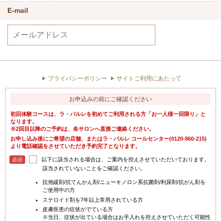
E-mail
プライバシーポリシー
サイトご利用にあたって
お申込みの前にご確認ください
初回体験コースは、ラ・パルレを初めてご利用される方「お一人様一回限り」と
なります。
※2回目以降のご予約は、各サロンへ直接ご連絡ください。
お申し込み後にご希望の店舗、またはラ・パルレ コールセンター(0120-860-215)
より電話確認をさせていただき予約完了となります。
以下に該当される場合は、ご案内を控えさせていただいております。
必須
該当されていないことをご確認ください。
抗弛緩剤/抗てんかん剤/ニューキノロン系抗菌剤/利尿剤/抗がん剤を
ご使用中の方
ステロイド剤を7年以上常用されている方
皮膚疾患の症状がでている方
※当日、症状が出ている場合はお手入れを控えさせていただく可能性