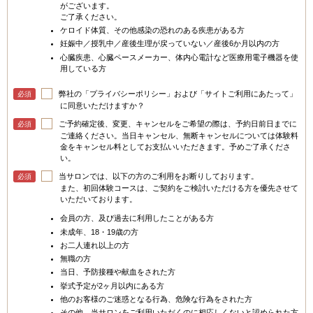
がございます。
ご了承ください。
ケロイド体質、その他感染の恐れのある疾患がある方
妊娠中／授乳中／産後生理が戻っていない／産後6か月以内の方
心臓疾患、心臓ペースメーカー、体内心電計など医療用電子機器を使
用している方
弊社の「プライバシーポリシー」および「サイトご利用にあたって」
必須
に同意いただけますか？
ご予約確定後、変更、キャンセルをご希望の際は、予約日前日までに
必須
ご連絡ください。当日キャンセル、無断キャンセルについては体験料
金をキャンセル料としてお支払いいただきます。予めご了承くださ
い。
当サロンでは、以下の方のご利用をお断りしております。
必須
また、初回体験コースは、ご契約をご検討いただける方を優先させて
いただいております。
会員の方、及び過去に利用したことがある方
未成年、18・19歳の方
お二人連れ以上の方
無職の方
当日、予防接種や献血をされた方
挙式予定が2ヶ月以内にある方
他のお客様のご迷惑となる行為、危険な行為をされた方
その他、当サロンをご利用いただくのに相応しくないと認められた方