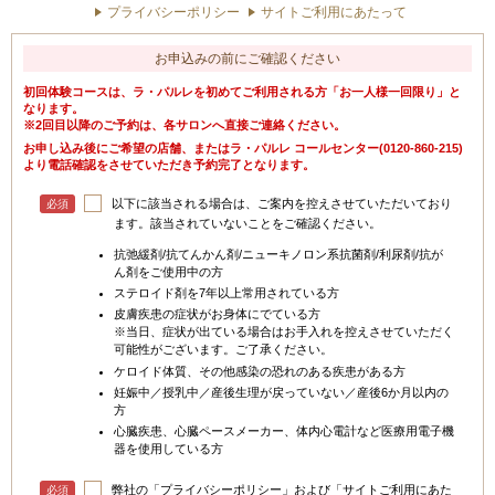
プライバシーポリシー
サイトご利用にあたって
お申込みの前にご確認ください
初回体験コースは、ラ・パルレを初めてご利用される方「お一人様一回限り」と
なります。
※2回目以降のご予約は、各サロンへ直接ご連絡ください。
お申し込み後にご希望の店舗、またはラ・パルレ コールセンター(0120-860-215)
より電話確認をさせていただき予約完了となります。
以下に該当される場合は、ご案内を控えさせていただいており
必須
ます。該当されていないことをご確認ください。
抗弛緩剤/抗てんかん剤/ニューキノロン系抗菌剤/利尿剤/抗が
ん剤をご使用中の方
ステロイド剤を7年以上常用されている方
皮膚疾患の症状が
お身体
にでている方
※当日、症状が出ている場合はお手入れを控えさせていただく
可能性がございます。ご了承ください。
ケロイド体質、その他感染の恐れのある疾患がある方
妊娠中／授乳中／産後生理が戻っていない／産後6か月以内の
方
心臓疾患、心臓ペースメーカー、体内心電計など医療用電子機
器を使用している方
弊社の「プライバシーポリシー」および「サイトご利用にあた
必須