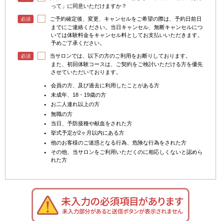
って」に同意いただけますか？
ご予約確定後、変更、キャンセルをご希望の際は、予約日前日
必須
までにご連絡ください。当日キャンセル、無断キャンセルにつ
いては体験料金をキャンセル料としてお支払いいただきます。
予めご了承ください。
当サロンでは、以下の方のご利用をお断りしております。
必須
また、初回体験コースは、ご契約をご検討いただける方を優先
させていただいております。
会員の方、及び過去に利用したことがある方
未成年、18・19歳の方
お二人連れ以上の方
無職の方
当日、予防接種や献血をされた方
挙式予定が2ヶ月以内にある方
他のお客様のご迷惑となる行為、危険な行為をされた方
その他、当サロンをご利用いただくのに相応しくないと認めら
れた方