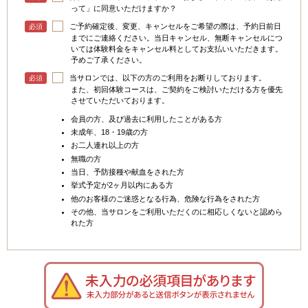
って」に同意いただけますか？
ご予約確定後、変更、キャンセルをご希望の際は、予約日前日
必須
までにご連絡ください。当日キャンセル、無断キャンセルにつ
いては体験料金をキャンセル料としてお支払いいただきます。
予めご了承ください。
当サロンでは、以下の方のご利用をお断りしております。
必須
また、初回体験コースは、ご契約をご検討いただける方を優先
させていただいております。
会員の方、及び過去に利用したことがある方
未成年、18・19歳の方
お二人連れ以上の方
無職の方
当日、予防接種や献血をされた方
挙式予定が2ヶ月以内にある方
他のお客様のご迷惑となる行為、危険な行為をされた方
その他、当サロンをご利用いただくのに相応しくないと認めら
れた方