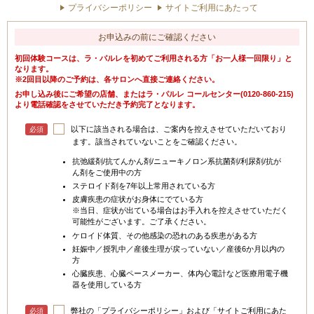
プライバシーポリシー
サイトご利用にあたって
お申込みの前にご確認ください
初回体験コースは、ラ・パルレを初めてご利用される方「お一人様一回限り」と
なります。
※2回目以降のご予約は、各サロンへ直接ご連絡ください。
お申し込み後にご希望の店舗、またはラ・パルレ コールセンター(0120-860-215)
より電話確認をさせていただき予約完了となります。
以下に該当される場合は、ご案内を控えさせていただいており
必須
ます。該当されていないことをご確認ください。
抗弛緩剤/抗てんかん剤/ニューキノロン系抗菌剤/利尿剤/抗が
ん剤をご使用中の方
ステロイド剤を7年以上常用されている方
皮膚疾患の症状が
お身体
にでている方
※当日、症状が出ている場合はお手入れを控えさせていただく
可能性がございます。ご了承ください。
ケロイド体質、その他感染の恐れのある疾患がある方
妊娠中／授乳中／産後生理が戻っていない／産後6か月以内の
方
心臓疾患、心臓ペースメーカー、体内心電計など医療用電子機
器を使用している方
弊社の「プライバシーポリシー」および「サイトご利用にあた
必須