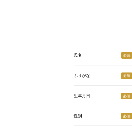
氏名
必須
ふりがな
必須
生年月日
必須
性別
必須