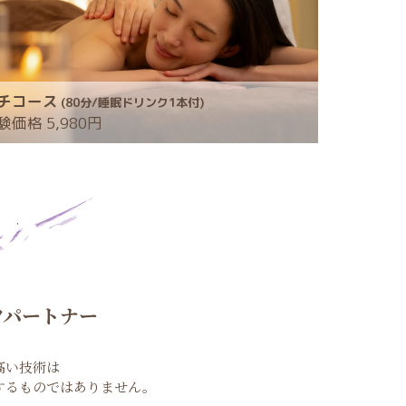
チコース
(80分/睡眠ドリンク1本付)
価格 5,980円
ion
フパートナー
高い技術は
するものではありません。