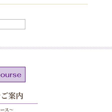
でご案内
ース～