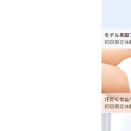
モデル美脚
初回限定体
汗だくセル
初回限定体