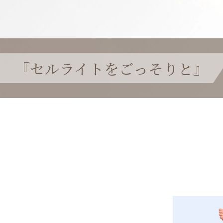
『すらっと美脚を手に入れる
『自分史上最高ボディへ』
『セルライトをごっそりと』
『私史上最高の美花嫁に』
『男性の美と健康をサポート