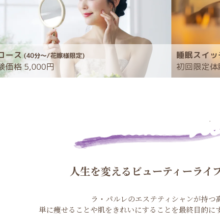
コース
睡眠スイッ
(40分～/花嫁様限定)
価格 5,000円
初回限定体験
Brand Vis
人生を変える
ビューティーライ
ラ・パルレのエステティシャンが持つ
単に痩せることや肌をきれいにすることを
最終目的に