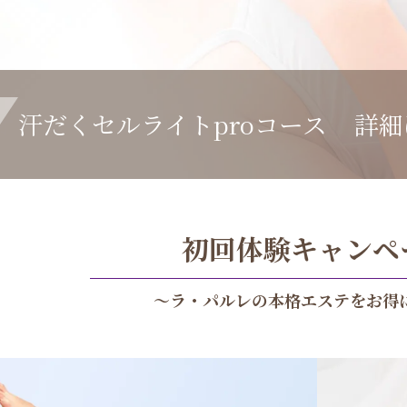
』
する』
オーダーセレクト美痩身コース
花嫁トータルビューティーコース
汗だくセルライトproコース
モデル美脚ブーストコース
メンズエステなら
“MENS
詳細
詳
詳
初回体験キャンペ
～ラ・パルレの本格エステをお得