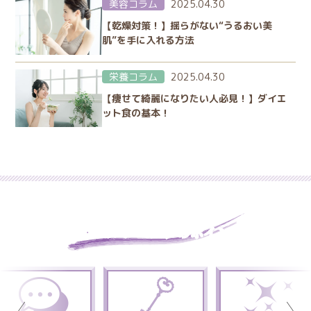
美容コラム
2025.04.30
【乾燥対策！】揺らがない“うるおい美
肌”を手に入れる方法
栄養コラム
2025.04.30
【痩せて綺麗になりたい人必見！】ダイエ
ット食の基本！
ラ・パルレ エステのポイント