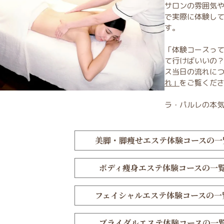
サロンの雰囲気
で実際に体験し
す。
「体験コースっ
て行けばいいの
ス当日の流れに
れ」
をご覧くだ
ラ・パルレの本
美脚・脚痩せエステ
体験コースの一
ボディ痩身エステ
体験コースの一
フェイシャルエステ
体験コースの一
ブライダルエステ
体験コースの一