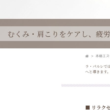
むくみ・肩こりをケアし、疲
本格エス
ラ・パルレで
へと導きます
■ リラク