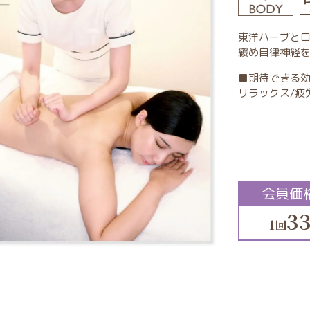
東洋ハーブと
緩め自律神経
■期待できる
リラックス/疲
会員価
33
1回