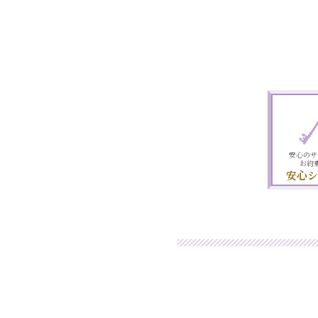
安心のサ
お約
安心シ