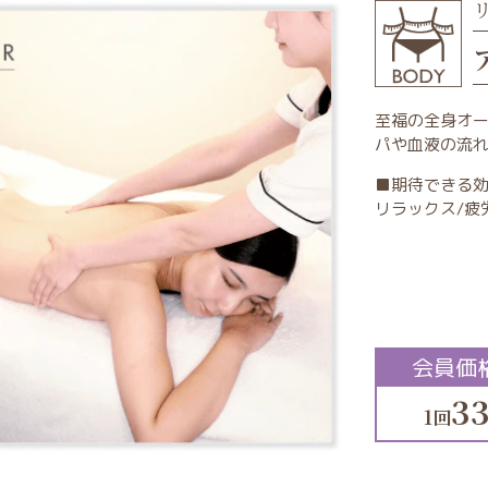
至福の全身オ
パや血液の流
■期待できる
リラックス/疲
会員価
33
1回