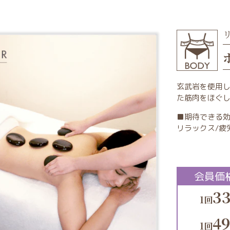
玄武岩を使用
た筋肉をほぐ
■期待できる
リラックス/疲
会員価
33
1回
49
1回