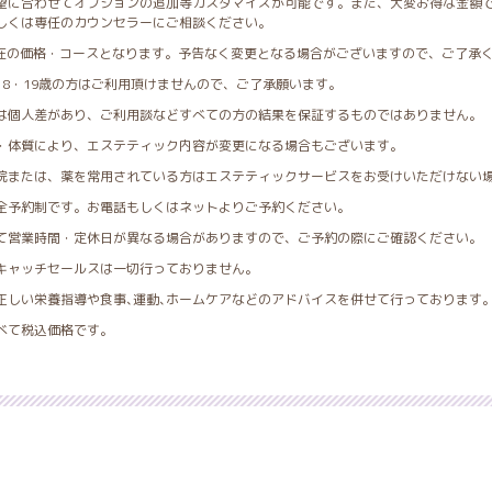
望に合わせてオプションの追加等カスタマイズが可能です。また、大変お得な金額
しくは専任のカウンセラーにご相談ください。
月現在の価格・コースとなります。予告なく変更となる場合がございますので、ご了承
18・19歳の方はご利用頂けませんので、ご了承願います。
は個人差があり、ご利用談などすべての方の結果を保証するものではありません。
・体質により、エステティック内容が変更になる場合もございます。
院または、薬を常用されている方はエステティックサービスをお受けいただけない
全予約制です。お電話もしくはネットよりご予約ください。
て営業時間・定休日が異なる場合がありますので、ご予約の際にご確認ください。
キャッチセールスは一切行っておりません。
正しい栄養指導や食事､運動､ホームケアなどのアドバイスを併せて行っております
べて税込価格です。