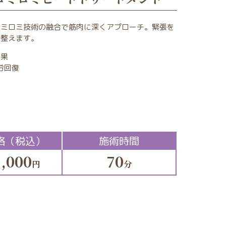
ロミロミ技術の融合で筋肉に深くアプローチ。緊張を
を整えます。
効果
労回復
格（税込）
施術時間
,000
70
円
分