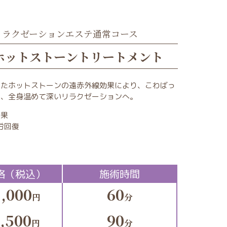
リラクゼーションエステ通常コース
ホットストーントリートメント
したホットストーンの遠赤外線効果により、こわばっ
し、全身温めて深いリラクゼーションへ。
効果
労回復
格（税込）
施術時間
,000
60
円
分
,500
90
円
分