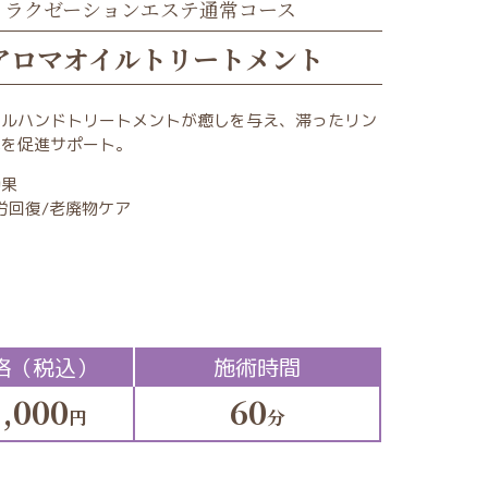
リラクゼーションエステ通常コース
アロマオイルトリートメント
ールハンドトリートメントが癒しを与え、滞ったリン
れを促進サポート。
効果
労回復/老廃物ケア
格（税込）
施術時間
,000
60
円
分