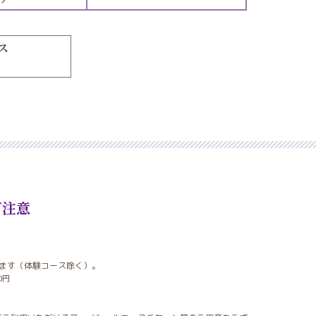
ス
ご注意
ます（体験コース除く）。
0円