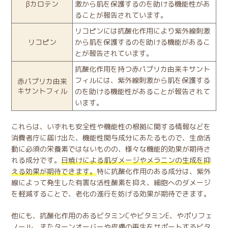
βカロテン
激から肌を保護するのを助ける機能性があ
ることが報告されています。
リコピンには抗酸化作用により紫外線刺激
リコピン
から肌を保護するのを助ける機能があるこ
とが報告されています。
抗酸化作用を持つ赤パプリカ由来キサント
フィルには、紫外線刺激から肌を保護する
赤パプリカ由来
キサントフィル
のを助ける機能性があることが報告されて
います。
これらは、いずれも安全性や機能性の根拠に関する情報などを
消費者庁に届け出た、機能性関与成分にあたるもので、生命活
動に必須の栄養素ではないものの、様々な機能的効果が期待さ
れる成分です。
日焼けによる肌ダメージやメラニンの生成を抑
える効果が期待できます。
特に抗酸化作用のある成分は、紫外
線によって発生した有害な活性酸素を抑え、細胞へのダメージ
を軽減することで、老化の進行を妨げる効果が期待できます。
他にも、抗酸化作用のあるビタミンCやビタミンE、やポリフェ
ノール、またターンオーバーや皮膚の再生をサポートするビタ