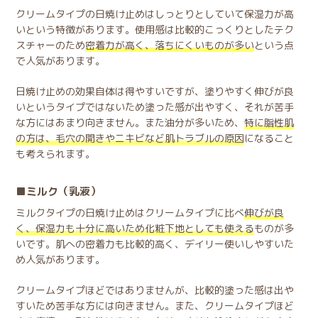
クリームタイプの日焼け止めはしっとりとしていて保湿力が高
いという特徴があります。使用感は比較的こっくりとしたテク
スチャーのため
密着力が高く、落ちにくいものが多い
という点
で人気があります。
日焼け止めの効果自体は得やすいですが、塗りやすく伸びが良
いというタイプではないため塗った感が出やすく、それが苦手
な方にはあまり向きません。また油分が多いため、
特に脂性肌
の方は、毛穴の開きやニキビなど肌トラブルの原因
になること
も考えられます。
ミルク（乳液）
ミルクタイプの日焼け止めはクリームタイプに比べ
伸びが良
く、保湿力も十分に高いため化粧下地としても使える
ものが多
いです。肌への密着力も比較的高く、デイリー使いしやすいた
め人気があります。
クリームタイプほどではありませんが、比較的塗った感は出や
すいため苦手な方には向きません。また、クリームタイプほど