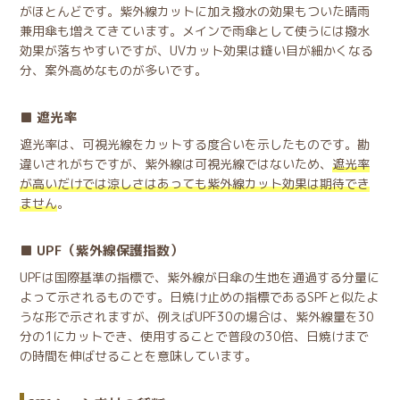
がほとんどです。紫外線カットに加え撥水の効果もついた晴雨
兼用傘も増えてきています。メインで雨傘として使うには撥水
効果が落ちやすいですが、UVカット効果は縫い目が細かくなる
分、案外高めなものが多いです。
遮光率
遮光率は、可視光線をカットする度合いを示したものです。勘
違いされがちですが、紫外線は可視光線ではないため、
遮光率
が高いだけでは涼しさはあっても紫外線カット効果は期待でき
ません
。
UPF（紫外線保護指数）
UPFは国際基準の指標で、紫外線が日傘の生地を通過する分量に
よって示されるものです。日焼け止めの指標であるSPFと似たよ
うな形で示されますが、例えばUPF30の場合は、紫外線量を30
分の1にカットでき、使用することで普段の30倍、日焼けまで
の時間を伸ばせることを意味しています。