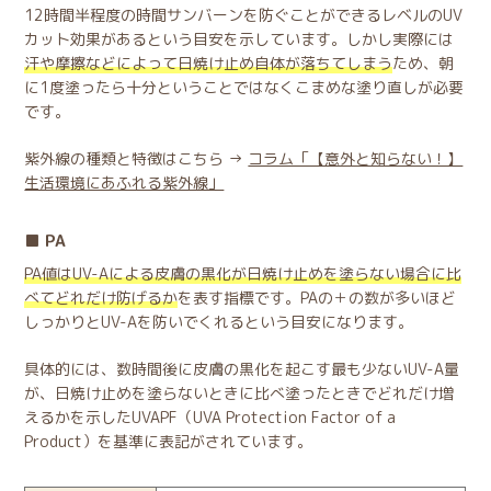
12時間半程度の時間サンバーンを防ぐことができるレベルのUV
カット効果があるという目安を示しています。しかし実際には
汗や摩擦などによって日焼け止め自体が落ちてしまう
ため、朝
に1度塗ったら十分ということではなくこまめな塗り直しが必要
です。
紫外線の種類と特徴はこちら →
コラム「【意外と知らない！】
生活環境にあふれる紫外線」
PA
PA値はUV-Aによる皮膚の黒化が日焼け止めを塗らない場合に比
べてどれだけ防げるか
を表す指標です。PAの＋の数が多いほど
しっかりとUV-Aを防いでくれるという目安になります。
具体的には、数時間後に皮膚の黒化を起こす最も少ないUV-A量
が、日焼け止めを塗らないときに比べ塗ったときでどれだけ増
えるかを示したUVAPF（UVA Protection Factor of a
Product）を基準に表記がされています。