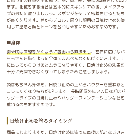
日焼け止め適量を手に取り、額、鼻、頬、顎に5点置きして広げ
ます。化粧をする場合は基本的にスキンケアの後、メイクアッ
プの最初に塗りましょう。スポンジを使って密着させると持ち
が良くなります。首からデコルテ周りも顔用の日焼け止めを使
用して塗ると顔とトーンを合わせやすいためおすすめです。
身体
脚や腕は直線をかくように容器から直接出し
、左右に広げなが
ららせんを描くように全体にまんべんなく広げていきます。手
に出してからつけるとムラになりやすく、日焼け止めの効果を
十分に発揮できなくなってしまうため注意しましょう。
顔はもちろん身体も、日焼け止めの上からパウダーを重ねると
ヨレにくくなり持ちがUPします。長時間屋外にいる日などはパ
ウダータイプの日焼け止めやパウダーファンデーションなどを
重ねるのもおすすめです。
日焼け止めを塗るタイミング
商品にもよりますが、日焼け止めは塗った直後は肌となじみき