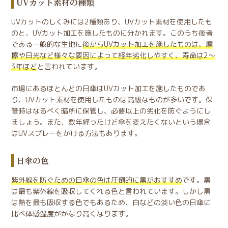
UVカット素材の種類
UVカットのしくみには2種類あり、UVカット素材を使用したも
のと、UVカット加工を施したものに分かれます。このうち後者
である一般的な生地に
後からUVカット加工を施したものは、摩
擦や日光など様々な要因によって経年劣化しやすく、寿命は2～
3年ほど
と言われています。
市場にあるほとんどの日傘はUVカット加工を施したものであ
り、UVカット素材を使用したものは高級なものが多いです。保
管時はなるべく暗所に保管し、必要以上の劣化を防ぐようにし
ましょう。また、数年経ったけど傘を変えたくないという場合
はUVスプレーをかける方法もあります。
日傘の色
紫外線を防ぐための日傘の色は圧倒的に黒がおすすめ
です。黒
は最も紫外線を吸収してくれる色と言われています。しかし黒
は熱を最も吸収する色でもあるため、白などの淡い色の日傘に
比べ体感温度がかなり高くなります。