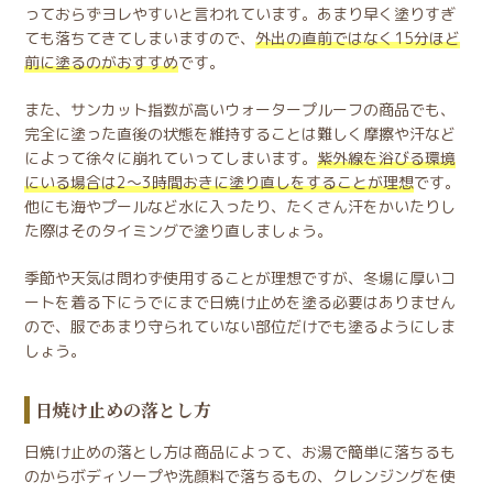
っておらずヨレやすいと言われています。あまり早く塗りすぎ
ても落ちてきてしまいますので、
外出の直前ではなく15分ほど
前に塗るのがおすすめ
です。
また、サンカット指数が高いウォータープルーフの商品でも、
完全に塗った直後の状態を維持することは難しく摩擦や汗など
によって徐々に崩れていってしまいます。
紫外線を浴びる環境
にいる場合は2～3時間おきに塗り直しをすることが理想
です。
他にも海やプールなど水に入ったり、たくさん汗をかいたりし
た際はそのタイミングで塗り直しましょう。
季節や天気は問わず使用することが理想ですが、冬場に厚いコ
ートを着る下にうでにまで日焼け止めを塗る必要はありません
ので、服であまり守られていない部位だけでも塗るようにしま
しょう。
日焼け止めの落とし方
日焼け止めの落とし方は商品によって、お湯で簡単に落ちるも
のからボディソープや洗顔料で落ちるもの、クレンジングを使