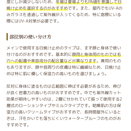
度にしか減少しないため、
冬場は夏場よりもPA値を意識して日
焼け止めを選択するのがおすすめ
です。また、屋内でもUV-Aの
みガラスを透過して紫外線が入ってくるため、特に窓際にいる
際にはUV-A対策が必要です。
部位別の使い分け方
メインで使用する日焼け止めのタイプは、まず顔と身体で使い
分けるのがおすすめです。基本的に
顔用と身体用のものでは毛
穴への配慮や美容成分の配合量などが異なります
。兼用のもの
もありますが、顔や首周りの皮膚は特に繊細なため、日焼け止
めは特に肌に優しく保湿力の高いものを選びましょう。
反対に身体に塗るものは広範囲に伸ばす必要があるため、伸び
が良く密着力の高いものがおすすめです。中でも紫外線カット
効果が期待しやすいのは、2層に分かれていて振って使用する2
層式のローションタイプやミルクタイプです。乾燥肌の方は保
湿力の高いクリームタイプがおすすめで、長時間屋外にいると
きは、汗をかいても落ちにくいウォータープルーフのものがお
すすめです。