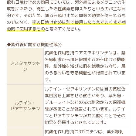
飲む日焼け止めの効果については、紫外線によるメラニンの生
成を抑えたり、発生した活性酸素を抑えたりというのが主な目
的です。そのため、塗る日焼け止めと同等の効果を得られるも
のではなく、
塗る日焼け止めは別で使用したうえであくまで補
助的に使用するもの
と考えてください。
◆紫外線に関する機能性成分
抗酸化作用を持つアスタキサンチンは、紫
外線刺激から肌を保護するのを助ける機能
アスタキサンチ
性、紫外線を浴びた肌を乾燥から守り、肌
ン
のうるおいを守る機能性が報告されていま
す。
ルテイン・ゼアキサンチンには目の黄斑色
素密度を上昇させる働きがあり、紫外線・
ブルーライトなどの光の刺激からの保護機
ルテイン・
ゼアキサンチン
能があることが報告されています。ルテイ
ンとゼアキサンチンが共に働くことでその
効果を発揮するとされています。
抗酸化作用を持つβカロテンは、紫外線刺