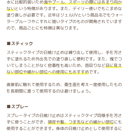
水に比較的弱いため
海やプール、スポーツの際にはあまり向か
ない
という特徴があります。また、デイリー使いでもこまめな
塗り直しが必要です。近年はジェルUVという商品名でもウォー
タープルーフやこすれに強いタイプのものが開発されています
ので、商品ごとにも特徴は異なります。
スティック
スティックタイプの日焼け止めは繰り出して使用し、手を汚さ
ずに塗れるため外出先での塗り直しに便利です。また、塊でつ
いてしまうことがなく密着性も高いため、首回りなど
目に見え
ない部位や細かい部位への使用にもおすすめ
です。
直接肌に触れて使用するため、衛生面を考え一度使用したもの
を長期間に渡って使用するのは避けましょう。
スプレー
スプレータイプの日焼け止めはスティックタイプ同様手を汚さ
ずに使うことができ、
頭皮や髪、つま先などの細かい部位
にも
使用することができます。身体の日焼け止めとして使用するに