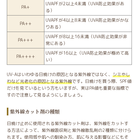
UVAPFが2以上4未満（UVA防止効果があ
PA+
る）
UVAPFが4以上8未満（UVA防止効果がかな
PA++
りある）
UVAPFが8以上16未満（UVA防止効果が非
PA+++
常にある）
UVAPFが16以上（UVA防止効果が極めて高
PA++++
い）
UV-Aはいわゆる日焼けの原因となる紫外線ではなく、
シミやし
わなど光老化の原因となる紫外線
です。日焼けを買う際、SPF値
だけを見ているという方もいますが、実はPA値も重要な指標で
すので注意して見るようにしましょう。
紫外線カット剤の種類
日焼け止めに使用される紫外線カット剤は、紫外線をカットす
る方法によって、紫外線吸収剤と紫外線散乱剤の2種類に分けら
れます。使用感や肌への馴染み方、肌に与える影響などにもそ