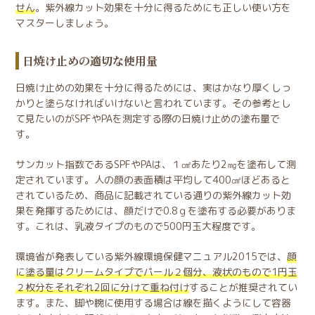
せん
。紫外線カット効果を十分に得るためにも正しい使い方を
マスターしましょう。
日焼け止めの適切な使用量
日焼け止めの効果を十分に得るためには、実はかなり厚くしっ
かりと塗らなければいけないと言われています。その参考とし
て見たいのがSPFやPAを測定する際の日焼け止めの塗布量で
す。
サンカット指数であるSPFやPAは、１㎠あたり2㎎を塗布して測
定されています。人の顔の表面積は平均して400㎠ほどあると
されているため、商品に記載されている通りの紫外線カット効
果を発揮するためには、顔だけで0.8ｇを塗布する必要がありま
す。これは、乳液タイプのもので500円玉大程度です。
環境省が発表している紫外線環境保健マニュアル2015では、
顔
に塗る量はクリームタイプでパール２個分、液状のもので1円玉
２枚分をそれぞれ2回に分けて重ね付け
することが推奨されてい
ます。また、脚や腕に使用する場合は線を描くようにして容器