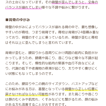
スの土台になっています。その
骨盤が歪んでしまうと、全身の
バランスが崩れてしまい
様々な不調や悩みに繋がります。
背骨のゆがみ
骨盤のゆがみによってバランスが崩れる骨の中で、最も想像し
やすいのが脊柱、つまり背骨です。脊柱は背骨が24個積み重な
っており、骨盤のすぐ上に乗っているため、骨盤が歪むと脊柱
はそれ以上に歪んでしまうと言われています。
背骨が歪むと、腰回りから首周りにかけ周囲の筋肉に負担がか
かってしまうため、腰痛や肩こり、首こりなど様々な不調が起
こります。そして、慢性的な筋肉の緊張や血行不良などによ
り、代謝の低下や老廃物の停滞が起こり、太りやすく痩せにく
い状態にもなってしまうのです。
このため、腰回りや二の腕のサイズダウン、バストアップなど
にお悩みがある方は、基盤となっている
骨盤から正しい位置に
戻さなければならない可能性
があります。また肩こりや首こり
は顔のむくみや肌荒れ、くすみなどにも繋がるため、顔の悩み
がある方も改善することがおすすめです。