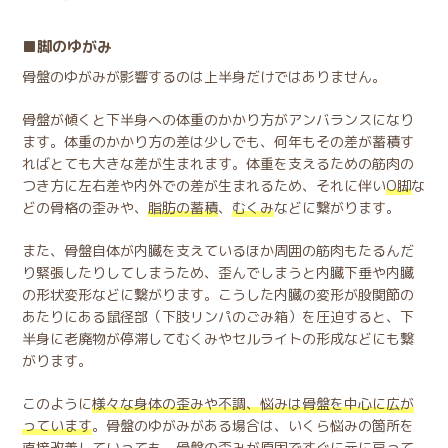
脚のゆがみ
骨盤のゆがみが影響するのは上半身だけではありません。
骨盤が傾くと下半身への体重のかかり方がアンバランスになり
ます。体重のかかり方の差は少しでも、何年もその差が蓄積す
ればとても大きな差が生まれます。体重を支えるための筋肉の
つき方に左右差や内外での差が生まれるため、それに伴い
O脚
な
どの骨格の歪みや、
脂肪の蓄積
、
むくみ
などに繋がります。
また、骨盤自体が内臓を支えているほか周囲の筋肉もたるんだ
り緊張したりしてしまうため、歪んでしまうと内臓下垂や内臓
の形状変形などに繋がります。こうした内臓の変形が股関節の
あたりにある鼠径部（下肢リンパのごみ箱）を圧迫すると、下
半身に老廃物が停滞してむくみやセルライトの形成などにも繋
がります。
このように
様々な身体の歪みや不調、悩みは骨盤を中心に広が
っています
。骨盤のゆがみがある場合は、いくら悩みの箇所を
直接改善していっても、骨盤の歪みが原因ですぐに元に戻って