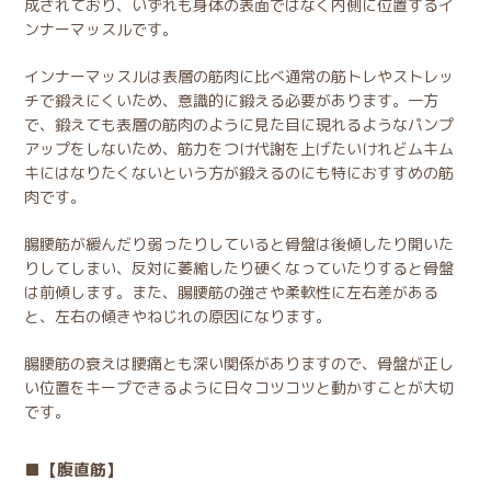
成されており、いずれも身体の表面ではなく内側に位置するイ
ンナーマッスルです。
インナーマッスルは表層の筋肉に比べ通常の筋トレやストレッ
チで鍛えにくいため、意識的に鍛える必要があります。一方
で、鍛えても表層の筋肉のように見た目に現れるようなパンプ
アップをしないため、
筋力をつけ代謝を上げたいけれどムキム
キにはなりたくないという方が鍛えるのにも特におすすめ
の筋
肉です。
腸腰筋が緩んだり弱ったりしていると骨盤は後傾したり開いた
りしてしまい、反対に萎縮したり硬くなっていたりすると骨盤
は前傾します。また、腸腰筋の強さや柔軟性に左右差がある
と、左右の傾きやねじれの原因になります。
腸腰筋の衰えは腰痛とも深い関係がありますので、骨盤が正し
い位置をキープできるように日々コツコツと動かすことが大切
です。
【腹直筋】