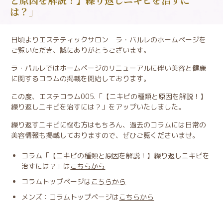
は？」
日頃よりエステティックサロン ラ・パルレのホームページを
ご覧いただき、誠にありがとうございます。
ラ・パルレではホームページのリニューアルに伴い美容と健康
に関するコラムの掲載を開始しております。
この度、エステコラム005.「【ニキビの種類と原因を解説！】
繰り返しニキビを治すには？」をアップいたしました。
繰り返すニキビに悩む方はもちろん、過去のコラムには日常の
美容情報も掲載しておりますので、ぜひご覧くださいませ。
コラム「【ニキビの種類と原因を解説！】繰り返しニキビを
治すには？」は
こちらから
コラムトップページは
こちらから
メンズ：コラムトップページは
こちらから