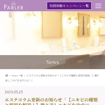
初回体験キャンペーン一覧
News
News一覧
エステコラム更新のお知らせ「【ニキビの種類と原因を解説！】繰り
返しニキビを治すには？」
2025.05.23
エステコラム更新のお知らせ「【ニキビの種類
と原因を解説！】繰り返しニキビを治すに