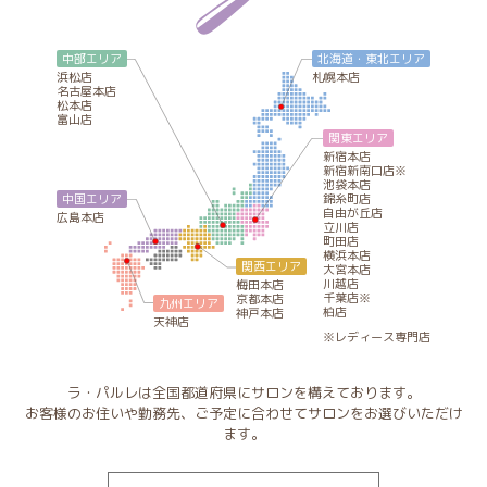
中部エリア
北海道・東北エリア
浜松店
札幌本店
名古屋本店
松本店
富山店
関東エリア
新宿本店
新宿新南口店※
池袋本店
錦糸町店
中国エリア
自由が丘店
広島本店
立川店
町田店
横浜本店
関西エリア
大宮本店
川越店
梅田本店
千葉店※
京都本店
九州エリア
柏店
神戸本店
天神店
※レディース専門店
ラ・パルレは全国都道府県にサロンを構えております。
お客様のお住いや勤務先、ご予定に合わせてサロンをお選びいただけ
ます。