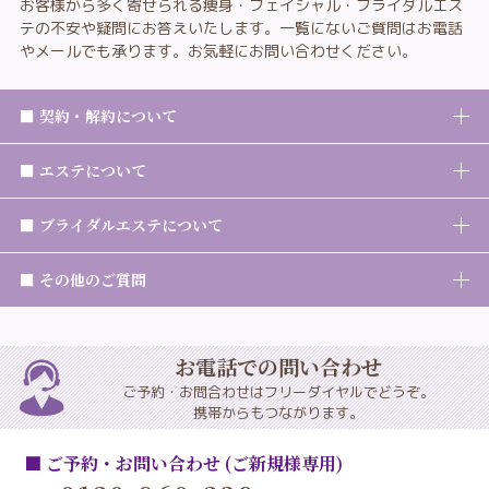
お客様から多く寄せられる痩身・フェイシャル・ブライダルエス
テの不安や疑問にお答えいたします。一覧にないご質問はお電話
やメールでも承ります。お気軽にお問い合わせください。
■ 契約・解約について
■ エステについて
■ ブライダルエステについて
■ その他のご質問
お電話での問い合わせ
ご予約・お問合わせはフリーダイヤルでどうぞ。
携帯からもつながります。
■ ご予約・お問い合わせ (ご新規様専用)