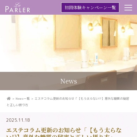
初回体験キャンペーン一覧
News
News一覧
エステコラム更新のお知らせ「【もう太らない!?】意外な糖質の秘密
と正しい摂り方
2025.11.18
エステコラム更新のお知らせ「【もう太らな
い!?】意外な糖質の秘密と正しい摂り方」