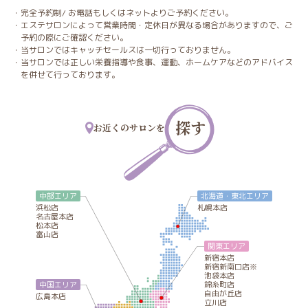
完全予約制/ お電話もしくはネットよりご予約ください。
エステサロンによって営業時間・定休日が異なる場合がありますので、ご
予約の際にご確認ください。
当サロンではキャッチセールスは一切行っておりません。
当サロンでは正しい栄養指導や食事、運動、ホームケアなどのアドバイス
を併せて行っております。
探す
お近くのサロンを
中部エリア
北海道・東北エリア
浜松店
札幌本店
名古屋本店
松本店
富山店
関東エリア
新宿本店
新宿新南口店※
池袋本店
錦糸町店
中国エリア
自由が丘店
広島本店
立川店