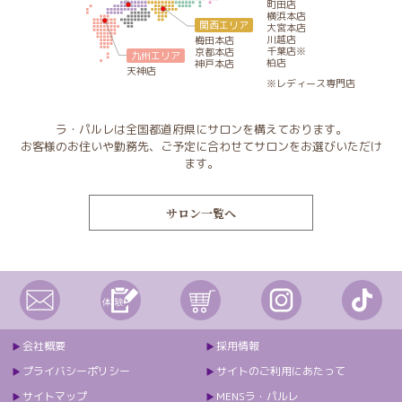
町田店
横浜本店
関西エリア
大宮本店
川越店
梅田本店
千葉店※
京都本店
九州エリア
柏店
神戸本店
天神店
※レディース専門店
ラ・パルレは全国都道府県にサロンを構えております。
お客様のお住いや勤務先、ご予定に合わせてサロンをお選びいただけ
ます。
サロン一覧へ
会社概要
採用情報
プライバシーポリシー
サイトのご利用にあたって
サイトマップ
MENSラ・パルレ