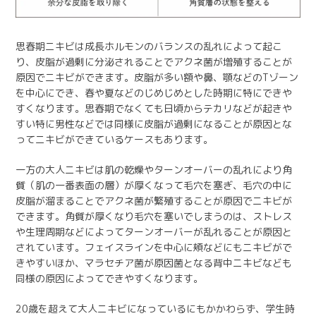
思春期ニキビは成長ホルモンのバランスの乱れによって起こ
り、皮脂が過剰に分泌されることでアクネ菌が増殖することが
原因でニキビができます。皮脂が多い額や鼻、顎などのTゾーン
を中心にでき、春や夏などのじめじめとした時期に特にできや
すくなります。思春期でなくても日頃からテカリなどが起きや
すい特に男性などでは同様に皮脂が過剰になることが原因とな
ってニキビができているケースもあります。
一方の大人ニキビは肌の乾燥やターンオーバーの乱れにより角
質（肌の一番表面の層）が厚くなって毛穴を塞ぎ、毛穴の中に
皮脂が溜まることでアクネ菌が繁殖することが原因でニキビが
できます。角質が厚くなり毛穴を塞いでしまうのは、ストレス
や生理周期などによってターンオーバーが乱れることが原因と
されています。フェイスラインを中心に頬などにもニキビがで
きやすいほか、マラセチア菌が原因菌となる背中ニキビなども
同様の原因によってできやすくなります。
20歳を超えて大人ニキビになっているにもかかわらず、学生時