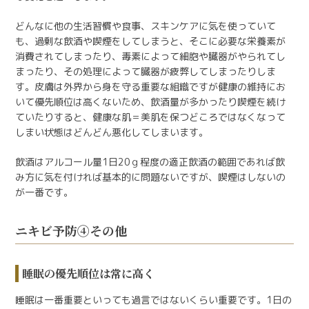
どんなに他の生活習慣や食事、スキンケアに気を使っていて
も、過剰な飲酒や喫煙をしてしまうと、そこに必要な栄養素が
消費されてしまったり、毒素によって細胞や臓器がやられてし
まったり、その処理によって臓器が疲弊してしまったりしま
す。皮膚は外界から身を守る重要な組織ですが健康の維持にお
いて優先順位は高くないため、飲酒量が多かったり喫煙を続け
ていたりすると、健康な肌＝美肌を保つどころではなくなって
しまい状態はどんどん悪化してしまいます。
飲酒はアルコール量1日20ｇ程度の適正飲酒の範囲であれば飲
み方に気を付ければ基本的に問題ないですが、喫煙はしないの
が一番です。
ニキビ予防④その他
睡眠の優先順位は常に高く
睡眠は一番重要といっても過言ではないくらい重要です。1日の