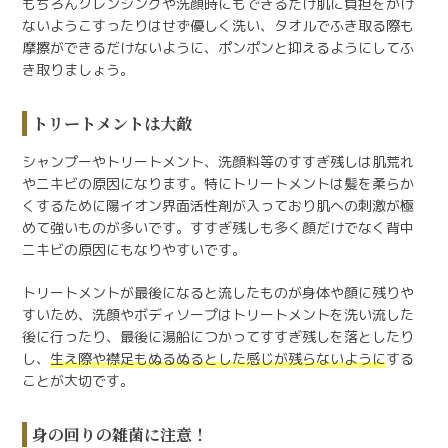
もちろんクレンジングや洗顔時にもできるだけ肌に負担をかけ
ないようこすったりはせず優しく洗い、タオルでふき取る際も
摩擦ができるだけないように、ポンポンと抑えるようにしてふ
き取りましょう。
トリートメントは大敵
シャンプーやトリートメント、洗顔料等のすすぎ残しは肌荒れ
やニキビの原因になります。特にトリートメントは髪を柔らか
くするために陽イオン界面活性剤が入っており肌への刺激が極
めて強いものが多いです。すすぎ残しも多く顔だけでなく背中
ニキビの原因にもなりやすいです。
トリートメントが最後になると流したものが身体や顔に残りや
すいため、洗顔やボディソープはトリートメントを洗い流した
後に行ったり、最後に湯船につかってすすぎ残しを落としたり
し、
生え際や襟足もぬるぬるとした感じが残らないように
する
ことが大切です。
身の回りの雑菌に注意！