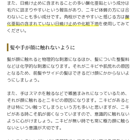
また、日焼け止めに含まれることの多い酸化亜鉛という成分は
毛穴に詰まりやすいという報告があり、ニキビ体質の方には合
わないことも多い成分です。角栓ができやすいと感じる方は
酸
化亜鉛の含まれていない日焼け止めや化粧下地
を使用してみて
ください。
髪や手が顔に触れないように
髪が顔に触れると物理的な刺激になるほか、髪についた整髪料
などは化学的な刺激になります。それがニキビや肌荒れの原因
となるため、前髪やサイドの髪はできるだけ顔にかからないよ
うにしましょう。
また、手はスマホを触るなどで雑菌まみれになっているため、
それが顔に触れるとニキビの原因になります。ニキビがあると
きは特につい触ってしまうという方も多いと思いますが、ニキ
ビがある時こそ肌が弱くなっていますので、意識的に触れない
ように心がけましょう。ニキビが無い時でも常に極力顔に触ら
ないという意識が大切です。