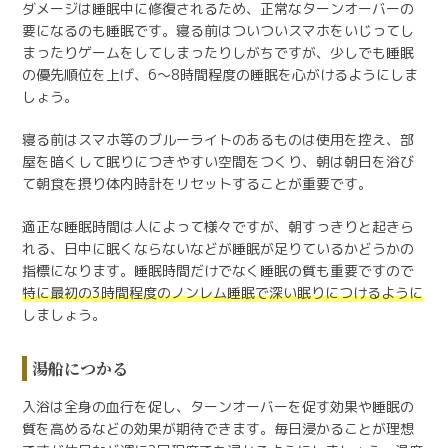
ダメージは睡眠中に修復されるため、正常なターンオーバーの
要になるのも睡眠です。寝る前はついついスマホをいじってし
まったりゲームをしてしまったりしがちですが、少しでも睡眠
の優先順位を上げ、6～8時間程度の睡眠を心がけるようにしま
しょう。
寝る前はスマホ等のブルーライトのあるものは使用を控え、部
屋を暗くして眠りにつきやすい空間をつくり、朝は朝日を浴び
て朝食を摂り体内時計をリセットすることが重要です。
適正な睡眠時間は人によって様々ですが、朝すっきりと起きら
れる、日中に眠くならないなどが睡眠が足りているかどうかの
指標になります。睡眠時間だけでなく睡眠の質も重要ですので
特に最初の3時間程度のノンレム睡眠で深い眠りにつけるように
しましょう。
湯船につかる
入浴は全身の血行を促し、ターンオーバーを促す効果や睡眠の
質を高めるなどの効果が期待できます。毎日浸かることが理想