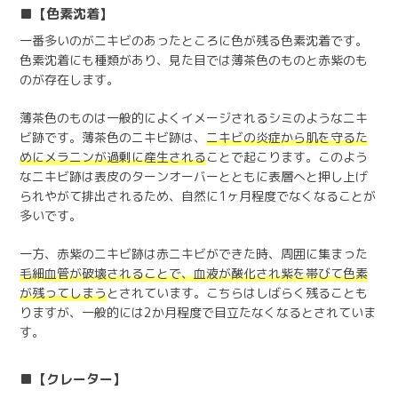
【色素沈着】
一番多いのがニキビのあったところに色が残る色素沈着です。
色素沈着にも種類があり、見た目では薄茶色のものと赤紫のも
のが存在します。
薄茶色のものは一般的によくイメージされるシミのようなニキ
ビ跡です。薄茶色のニキビ跡は、
ニキビの炎症から肌を守るた
めにメラニンが過剰に産生される
ことで起こります。このよう
なニキビ跡は表皮のターンオーバーとともに表層へと押し上げ
られやがて排出されるため、自然に1ヶ月程度でなくなることが
多いです。
一方、赤紫のニキビ跡は赤ニキビができた時、周囲に集まった
毛細血管が破壊されることで、血液が酸化され紫を帯びて色素
が残ってしまう
とされています。こちらはしばらく残ることも
りますが、一般的には2か月程度で目立たなくなるとされていま
す。
【クレーター】