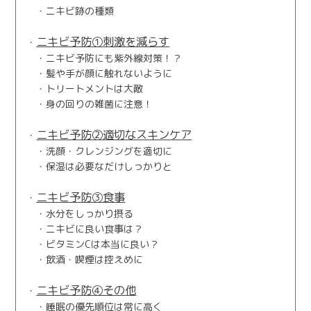
ニキビ跡の種類
ニキビ予防①刺激を減らす
ニキビ予防にも紫外線対策！？
髪や手が顔に触れないように
トリートメントは大敵
身の回りの雑菌に注意！
ニキビ予防②適切なスキンケア
洗顔・クレンジングを適切に
保湿は必要なだけしっかりと
ニキビ予防③食事
水分をしっかり摂る
ニキビに良い食事は？
ビタミンCは本当に良い？
飲酒・喫煙は控えめに
ニキビ予防④その他
睡眠の優先順位は常に高く