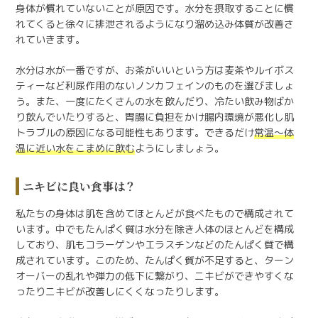
身体が慣れていないことが原因です。水分を摂取することに慣
れてくると徐々に排泄されるようになり溜め込み体質が改善さ
れていきます。
水分は水が一番ですが、お茶がいいという方は麦茶やルイボス
ティーなど利尿作用のないノンカフェインのものを選びましょ
う。また、一度にたくさんの水を飲んだり、冷たい飲み物ばか
り飲んでいたりすると、胃腸に負担をかけ腸内環境が悪化し肌
トラブルの原因になる可能性もあります。できるだけ
常温～体
温に近い水をこまめに飲む
ようにしましょう。
ニキビに良い食事は？
私たちの身体は肌を含めてほとんどが食べたもので構成されて
います。中でもたんぱく質は水分を除き人体のほとんどを構成
しており、肌もコラーゲンやエラスチンなどのたんぱく質で構
成されています。このため、たんぱく質が不足すると、ターン
オーバーの乱れや弾力の低下に繋がり、ニキビができやすくな
ったりニキビが改善しにくくなったりします。