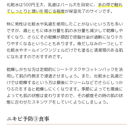
化粧水は500円玉大、乳液はパール大を目安に、
手の甲で触れ
てしっとりと潤いを感じる程度
が保湿完了のサインです。
特に男性は化粧水や乳液を使用したことがないという方も多い
ですが、歳とともに体水分量も肌の水分量も減少して乾燥しや
すくなり、さらにその乾燥が原因で皮脂分泌が過剰になりテカ
りやすくなるということもあります。身だしなみの一つとして
化粧水やオールインワンジェルだけでも塗ると清潔感のある肌
になれますのでおすすめです。
乾燥しがちな方は定期的にシートマスクやコットンパックを活
用して肌の内側まで浸透させましょう。また、化粧水と乳液だ
けでは乾燥するという方は最後にクリームなどでさらにしっか
りふたをすると乾燥しにくくなります。季節によっても環境に
よっても肌の状態は変わりますので、その都度その時の肌の状
態に合わせたスキンケアをしていくようにしましょう。
ニキビ予防③食事