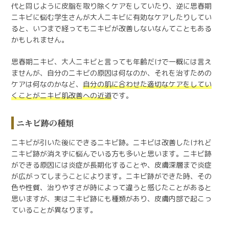
代と同じように皮脂を取り除くケアをしていたり、逆に思春期
ニキビに悩む学生さんが大人ニキビに有効なケアしたりしてい
ると、いつまで経ってもニキビが改善しないなんてこともある
かもしれません。
思春期ニキビ、大人ニキビと言っても年齢だけで一概には言え
ませんが、自分のニキビの原因は何なのか、それを治すための
ケアは何なのかなど、
自分の肌に合わせた適切なケアをしてい
くことがニキビ肌改善への近道
です。
ニキビ跡の種類
ニキビが引いた後にできるニキビ跡。ニキビは改善したけれど
ニキビ跡が消えずに悩んでいる方も多いと思います。ニキビ跡
ができる原因には炎症が長期化することや、皮膚深層まで炎症
が広がってしまうことによります。ニキビ跡ができた時、その
色や性質、治りやすさが時によって違うと感じたことがあると
思いますが、実はニキビ跡にも種類があり、皮膚内部で起こっ
ていることが異なります。