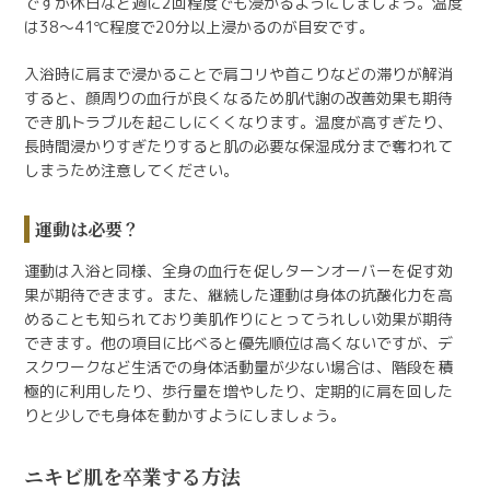
ですが休日など週に2回程度でも浸かるようにしましょう。温度
は38～41℃程度で20分以上浸かるのが目安です。
入浴時に肩まで浸かることで肩コリや首こりなどの滞りが解消
すると、顔周りの血行が良くなるため肌代謝の改善効果も期待
でき肌トラブルを起こしにくくなります。温度が高すぎたり、
長時間浸かりすぎたりすると肌の必要な保湿成分まで奪われて
しまうため注意してください。
運動は必要？
運動は入浴と同様、全身の血行を促しターンオーバーを促す効
果が期待できます。また、継続した運動は身体の抗酸化力を高
めることも知られており美肌作りにとってうれしい効果が期待
できます。他の項目に比べると優先順位は高くないですが、デ
スクワークなど生活での身体活動量が少ない場合は、階段を積
極的に利用したり、歩行量を増やしたり、定期的に肩を回した
りと少しでも身体を動かすようにしましょう。
ニキビ肌を卒業する方法