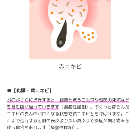
【化膿・黄ニキビ】
炎症がさらに進行すると、細菌と戦う白血球や細菌の死骸など
を含む膿が溜っていきます
（膿疱性挫創）。ぷくっと膨らんだ
ニキビの真ん中が白くなる状態で黄ニキビとも呼ばれます。こ
こまで進行すると肌の表皮より深い真皮まで炎症が届き痛みを
伴う場合もあります（集簇性挫創）。