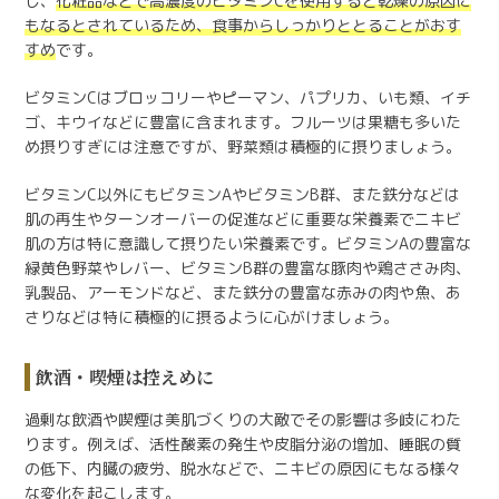
し、
化粧品などで高濃度のビタミンCを使用すると乾燥の原因に
もなるとされているため、食事からしっかりととることがおす
すめ
です。
ビタミンCはブロッコリーやピーマン、パプリカ、いも類、イチ
ゴ、キウイなどに豊富に含まれます。フルーツは果糖も多いた
め摂りすぎには注意ですが、野菜類は積極的に摂りましょう。
ビタミンC以外にもビタミンAやビタミンB群、また鉄分などは
肌の再生やターンオーバーの促進などに重要な栄養素でニキビ
肌の方は特に意識して摂りたい栄養素です。ビタミンAの豊富な
緑黄色野菜やレバー、ビタミンB群の豊富な豚肉や鶏ささみ肉、
乳製品、アーモンドなど、また鉄分の豊富な赤みの肉や魚、あ
さりなどは特に積極的に摂るように心がけましょう。
飲酒・喫煙は控えめに
過剰な飲酒や喫煙は美肌づくりの大敵でその影響は多岐にわた
ります。例えば、活性酸素の発生や皮脂分泌の増加、睡眠の質
の低下、内臓の疲労、脱水などで、ニキビの原因にもなる様々
な変化を起こします。