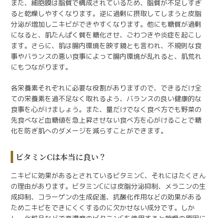
また、細胞膜は脂質で構成されているため、脂質が不足しすぎ
ると乾燥しやすくなります。逆に過剰に摂取してしまうと皮脂
分泌が増加しニキビができやすくなります。他にも糖質が過剰
になると、肌たんぱく質を糖化させ、ごわつきや炎症を起こし
ます。さらに、肌は腸内環境を映す鏡とも言われ、不規則な食
事やバランスの悪い食事によって腸内環境が乱れると、肌荒れ
にもつながります。
各栄養素それぞれに必要な役割がありますので、できるだけ全
ての栄養素を過不足なく取れるよう、バランスの良い健康的な
食事を心がけましょう。また、量だけでなく食べ方でも野菜の
先食べなど血糖値を急上昇させない食べ方を心がけることで糖
化を防ぎ肌へのダメージを減らすことができます。
ビタミンCは本当に良い？
ニキビに効果があるとされているビタミンC、それにはたくさん
の理由があります。ビタミンCには皮脂分泌抑制、メラニンの生
成抑制、コラーゲンの生成促進、抗酸化作用などの効果がある
ためニキビをできにくくするのに欠かせない成分です。しか