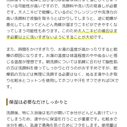
ている可能性が高いですので、洗顔料や洗い方の見直しが必要
です。大人ニキビで乾燥しているのにクレンジングや洗浄力の
高い洗顔料で皮脂を取ろうとばかりしてしまうと、逆に乾燥が
悪化してしまってどんどん角質が溜まりニキビができやすくな
ってしまう可能性もあります。このため
大人ニキビの場合はま
ず必要以上に洗いすぎないようにすることが大切
です。
また、時間をかけすぎたり、お湯の温度が高かったりすると乾
燥の原因になります。お湯の温度は体温程度のややぬるいと感
じる温度が理想です。朝洗顔については肌質に合わせて脂性肌
の方は洗顔料を使ってしっかりと行うのがおすすめですが、乾
燥肌の方などは無理に洗顔する必要はなく、ぬるま湯やふき取
り化粧水とコットンを使用してホコリや汗をオフできればOKで
す。
保湿は必要なだけしっかりと
洗顔後、特に入浴後は毛穴が開いて水分がどんどん抜けていっ
てしまうため、速やかに保湿を行うことが重要です。化粧水で
水分を補い、乳液で蒸発を防ぐためにフタをします。使用量は