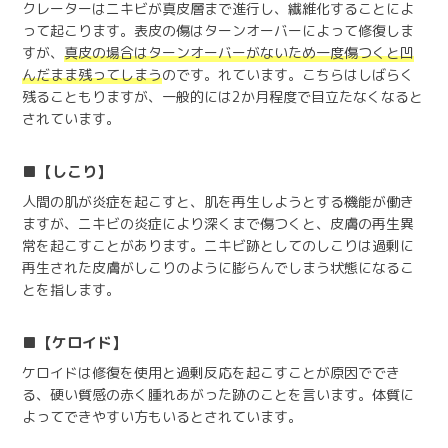
クレーターはニキビが真皮層まで進行し、繊維化することによ
って起こります。表皮の傷はターンオーバーによって修復しま
すが、
真皮の場合はターンオーバーがないため一度傷つくと凹
んだまま残ってしまう
のです。れています。こちらはしばらく
残ることもりますが、一般的には2か月程度で目立たなくなると
されています。
【しこり】
人間の肌が炎症を起こすと、肌を再生しようとする機能が働き
ますが、ニキビの炎症により深くまで傷つくと、皮膚の再生異
常を起こすことがあります。ニキビ跡としてのしこりは過剰に
再生された皮膚がしこりのように膨らんでしまう状態になるこ
とを指します。
【ケロイド】
ケロイドは修復を使用と過剰反応を起こすことが原因ででき
る、硬い質感の赤く腫れあがった跡のことを言います。体質に
よってできやすい方もいるとされています。